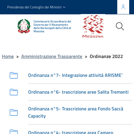
Presidenza del Consiglio dei Ministri
Commissario Straordinario del
Governo per il Risanamento
delle Baraccopoli della Città di
Messina
Home
>
Amministrazione Trasparente
>
Ordinanze 2022
Ordinanza n°7- Integrazione attività ARISME’
Ordinanza n°6- trascrizione aree Salita Tremonti
Ordinanza n°5- Trascrizione area Fondo Saccà
Capacity
Ordinanza n°4- trascrizione area Camaro